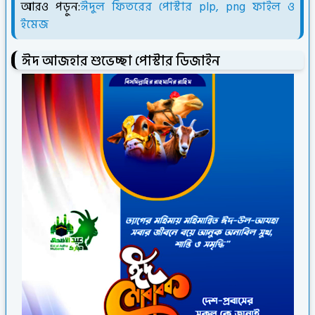
আরও পড়ুন:
ঈদুল ফিতরের পোস্টার plp, png ফাইল ও
ইমেজ
ঈদ আজহার শুভেচ্ছা পোস্টার ডিজাইন