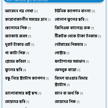
সত্য আইটির ব্লগ ক্যাটাগরি
আবেদন পত্র লেখা
ইউনিক ক্যাপশন বাংলা
[2]
[2]
করোনাকালীন সময়ের ত্রান
গোলাপ ফুলের ছবি
[1]
[1]
ছেলেদের পিক
জিপিএফ ব্যালেন্স চেক
[1]
[1]
জ্যাকার্ড জবস
টিকটক থেকে টাকা ইনকাম
[1]
[1]
দুবাই টাকার রেট
নেইমারের পিকচার
[1]
[1]
পা কাটা পিক
পোস্টার
[1]
[1]
প্রেমের কবিতা
ফটোশপের সমাধান
[1]
[1]
ফুলের ছবি
ফেসবুক বায়ো
[3]
[1]
বন্ধু নিয়ে স্ট্যাটাস ক্যাপশন
বিদেশ যাওয়ার বিদায়
[1]
স্ট্যাটাস
[1]
ভালোবাসার কষ্ট ছন্দ
মানে বা অর্থ কি
[1]
[1]
মেয়েদের ছবি
মেয়েদের পিক
[1]
[1]