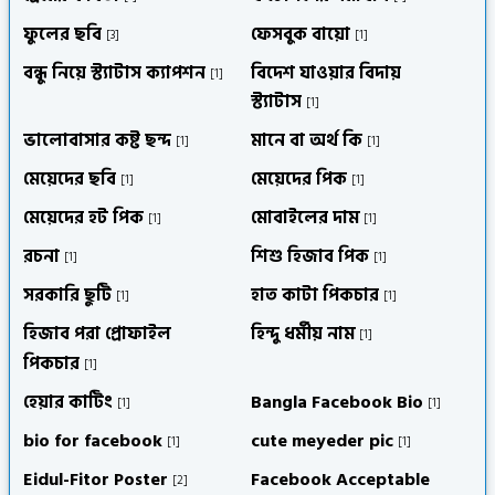
ফুলের ছবি
ফেসবুক বায়ো
[3]
[1]
বন্ধু নিয়ে স্ট্যাটাস ক্যাপশন
বিদেশ যাওয়ার বিদায়
[1]
স্ট্যাটাস
[1]
ভালোবাসার কষ্ট ছন্দ
মানে বা অর্থ কি
[1]
[1]
মেয়েদের ছবি
মেয়েদের পিক
[1]
[1]
মেয়েদের হট পিক
মোবাইলের দাম
[1]
[1]
রচনা
শিশু হিজাব পিক
[1]
[1]
সরকারি ছুটি
হাত কাটা পিকচার
[1]
[1]
হিজাব পরা প্রোফাইল
হিন্দু ধর্মীয় নাম
[1]
পিকচার
[1]
হেয়ার কাটিং
Bangla Facebook Bio
[1]
[1]
bio for facebook
cute meyeder pic
[1]
[1]
Eidul-Fitor Poster
Facebook Acceptable
[2]