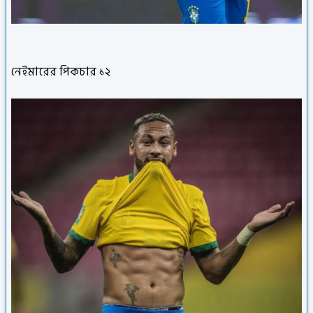
নেইমারের পিকচার ১২