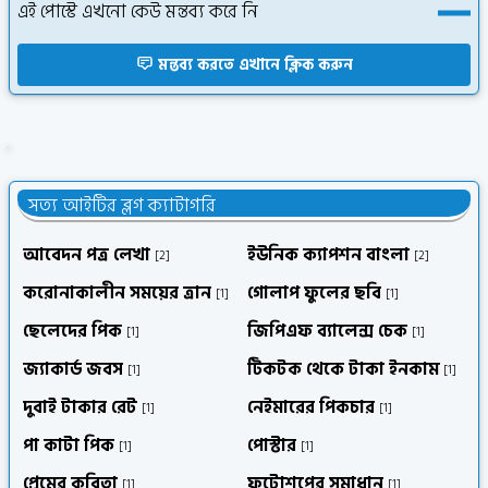
এই পোস্টে এখনো কেউ মন্তব্য করে নি
মন্তব্য করতে এখানে ক্লিক করুন
নেইমারের পিকচার
সত্য আইটির ব্লগ ক্যাটাগরি
আবেদন পত্র লেখা
ইউনিক ক্যাপশন বাংলা
[2]
[2]
করোনাকালীন সময়ের ত্রান
গোলাপ ফুলের ছবি
[1]
[1]
ছেলেদের পিক
জিপিএফ ব্যালেন্স চেক
[1]
[1]
জ্যাকার্ড জবস
টিকটক থেকে টাকা ইনকাম
[1]
[1]
দুবাই টাকার রেট
নেইমারের পিকচার
[1]
[1]
পা কাটা পিক
পোস্টার
[1]
[1]
প্রেমের কবিতা
ফটোশপের সমাধান
[1]
[1]